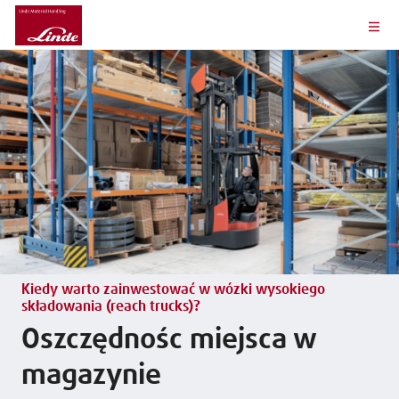
Kiedy warto zainwestować w wózki wysokiego
składowania (reach trucks)?
Oszczędnośc miejsca w
magazynie