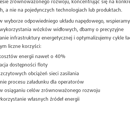
kresie zrównoważonego rozwoju, koncentrując się na konkr
, a nie na pojedynczych technologiach lub produktach.
 wyborze odpowiedniego układu napędowego, wspieram
wykorzystania wózków widłowych, dbamy o precyzyjne
nie infrastruktury energetycznej i optymalizujemy cykle ł
tym liczne korzyści:
kosztów energii nawet o 40%
acja dostępności floty
szczytowych obciążeń sieci zasilania
nie procesu załadunku dla operatorów
 w osiąganiu celów zrównoważonego rozwoju
korzystanie własnych źródeł energii