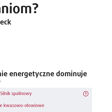
niom?
heck
nie energetyczne dominuje
?
Silnik spalinowy
ie kwasowo-ołowiowe