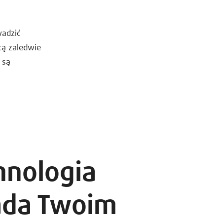
wadzić
cą zaledwie
 są
hnologia
da Twoim