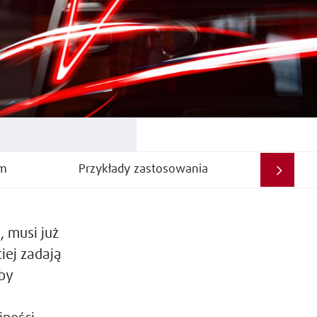
em
Przykłady zastosowania
 musi już
iej zadają
by