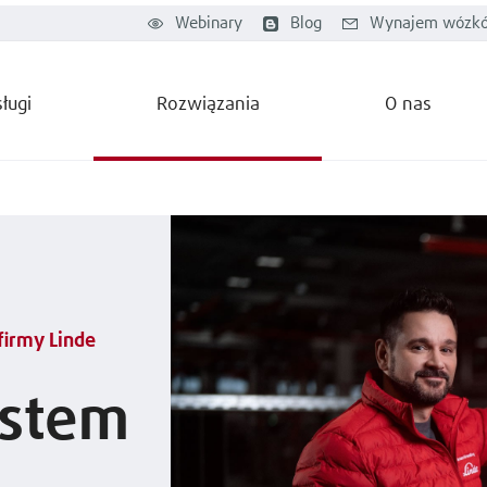
Webinary
Blog
Wynajem wózkó
ługi
Rozwiązania
O nas
irmy Linde
ystem