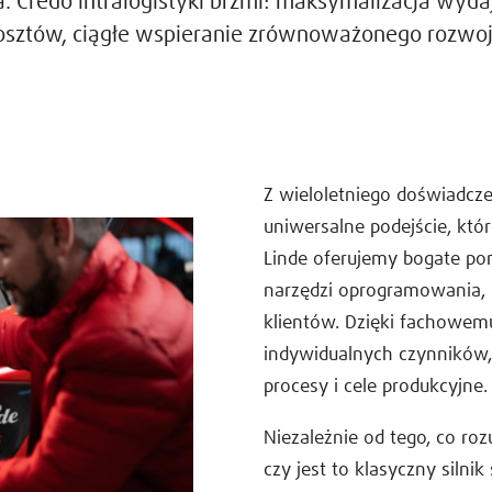
. Credo intralogistyki brzmi: maksymalizacja wydaj
osztów, ciągłe wspieranie zrównoważonego rozwoj
Z wieloletniego doświadcze
uniwersalne podejście, któ
Linde oferujemy bogate por
narzędzi oprogramowania,
klientów. Dzięki fachowe
indywidualnych czynników, t
procesy i cele produkcyjne.
Niezależnie od tego, co r
czy jest to klasyczny siln