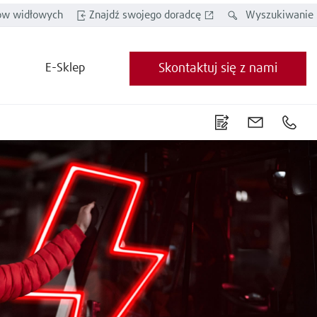
w widłowych
Znajdź swojego doradcę
Wyszukiwanie
E-Sklep
Skontaktuj się z nami