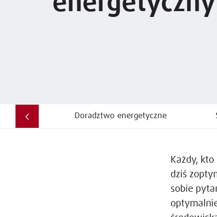
energetyczny
Doradztwo energetyczne
Każdy, kto
dziś zopty
sobie pyta
optymalni