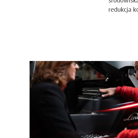
środowiska
redukcja k