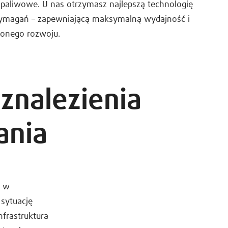
paliwowe. U nas otrzymasz najlepszą technologię
ymagań – zapewniającą maksymalną wydajność i
żonego rozwoju.
znalezienia
ania
e w
sytuację
nfrastruktura