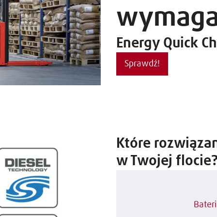
wymaga
Energy Quick C
Sprawdź!
Które rozwiąza
w Twojej flocie
Bater