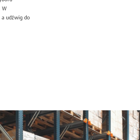
. W
 a udźwig do