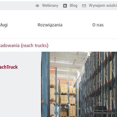
Webinary
Blog
Wynajem wózkó
ługi
Rozwiązania
O nas
adowania (reach trucks)
achTruck