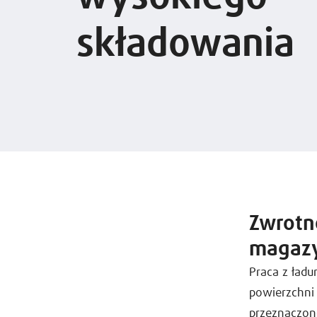
składowania
Zwrotn
magaz
Praca z ład
powierzchni 
przeznaczon