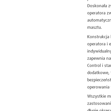
Doskonała z
operatora zw
automatyczn
masztu.
Konstrukcja
operatora i
indywidualn
zapewnia na
Control i st
dodatkowe, 
bezpieczeńs
operowania 
Wszystkie m
zastosowanie
długie okre