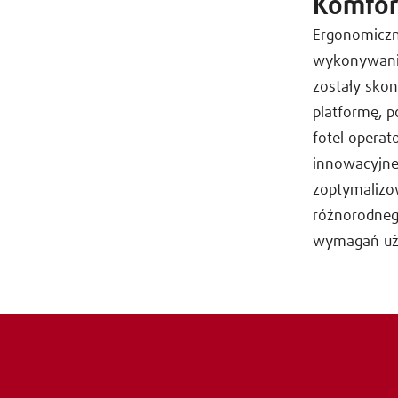
Komfor
Ergonomiczn
wykonywania
zostały sko
platformę, 
fotel operat
innowacyjnej
zoptymalizow
różnorodneg
wymagań uż