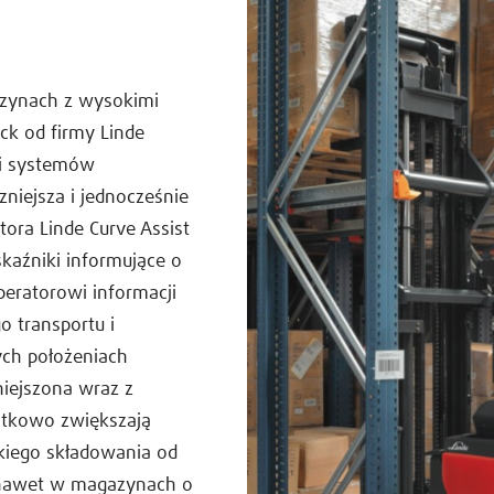
zynach z wysokimi
uck od firmy Linde
 i systemów
niejsza i jednocześnie
ora Linde Curve Assist
kaźniki informujące o
peratorowi informacji
o transportu i
ch położeniach
iejszona wraz z
atkowo zwiększają
kiego składowania od
 nawet w magazynach o