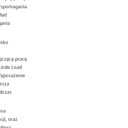
 wspomagania
ład
gania
isko
ęczącą pracę
Linde Load
 Wyposażenie
ksza
odczas
 na
ji, oraz
yboru