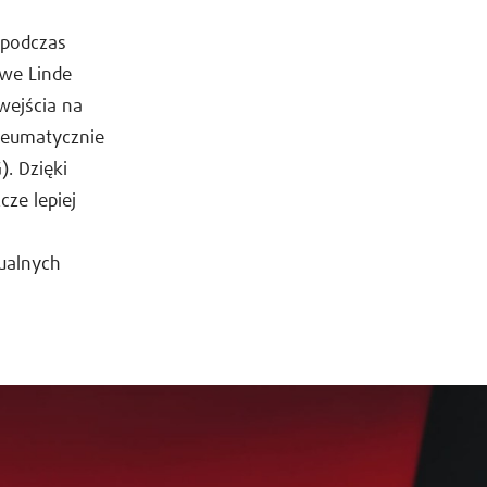
 podczas
we Linde
wejścia na
neumatycznie
. Dzięki
cze lepiej
ualnych