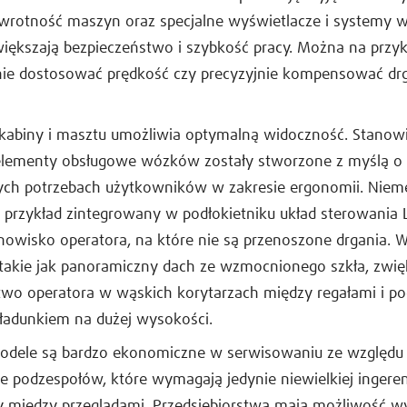
wrotność maszyn oraz specjalne wyświetlacze i systemy
iększają bezpieczeństwo i szybkość pracy. Można na przyk
ie dostosować prędkość czy precyzyjnie kompensować dr
 kabiny i masztu umożliwia optymalną widoczność. Stanow
 elementy obsługowe wózków zostały stworzone z myślą o
ych potrzebach użytkowników w zakresie ergonomii. Niem
 przykład zintegrowany w podłokietniku układ sterowania 
anowisko operatora, na które nie są przenoszone drgania.
takie jak panoramiczny dach ze wzmocnionego szkła, zwię
two operatora w wąskich korytarzach między regałami i p
ładunkiem na dużej wysokości.
odele są bardzo ekonomiczne w serwisowaniu ze względu
 podzespołów, które wymagają jedynie niewielkiej ingerenc
sy między przeglądami. Przedsiębiorstwa mają możliwość w