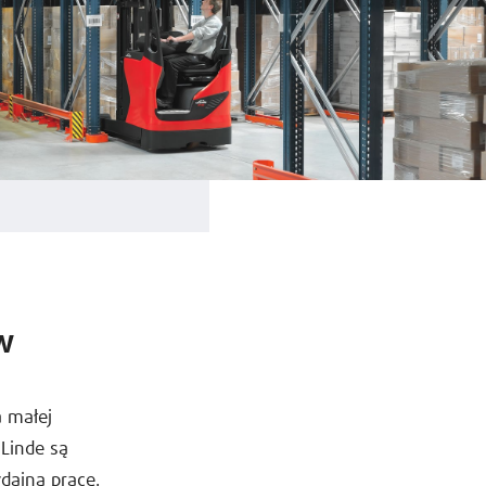
w
 małej
Linde są
dajną pracę.