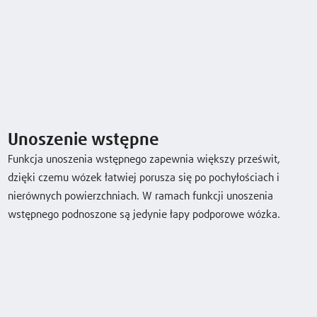
Bezpieczeństwo
Ergonomia
Obsługa
Serwis
Unoszenie wstępne
Funkcja unoszenia wstępnego zapewnia większy prześwit,
dzięki czemu wózek łatwiej porusza się po pochyłościach i
nierównych powierzchniach. W ramach funkcji unoszenia
wstępnego podnoszone są jedynie łapy podporowe wózka.
Dane techniczne
Model
Udźwig /
Wysokość
Prędkość jazdy, 
Ładunek
podnoszenia
bez ładunku