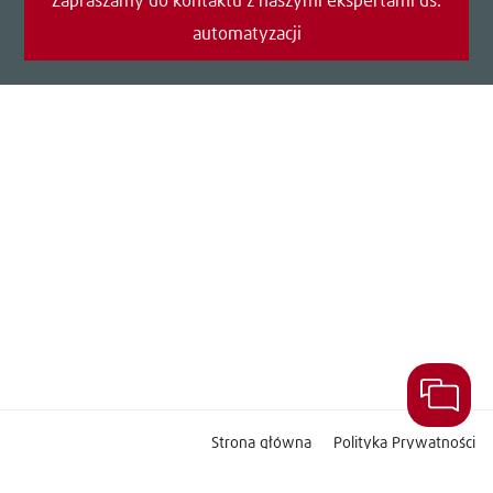
Zapraszamy do kontaktu z naszymi ekspertami ds.
automatyzacji
Strona główna
Polityka Prywatności
Warunki korzystania z serwisu
Stopka
Kontakt