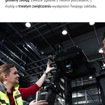
globalny zasięg
. Zawsze zgodnie z Twoimi potrzebami, z
myślą o
trwałym zwiększeniu
wydajności Twojego zakładu.