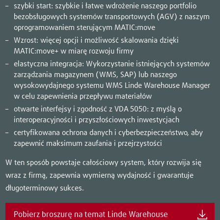
szybki start: szybkie i łatwe wdrożenie naszego portfolio
bezobsługowych systemów transportowych (AGV) z naszym
oprogramowaniem sterującym MATIC:move
Wzrost: więcej opcji i możliwość skalowania dzięki
MATIC:move+ w miarę rozwoju firmy
elastyczna integracja: Wykorzystanie istniejących systemów
zarządzania magazynem (WMS, SAP) lub naszego
wysokowydajnego systemu WMS Linde Warehouse Manager
w celu zapewnienia przepływu materiałów
otwarte interfejsy i zgodność z VDA 5050: z myślą o
interoperacyjności i przyszłościowych inwestycjach
certyfikowana ochrona danych i cyberbezpieczeństwo, aby
zapewnić maksimum zaufania i przejrzystości
W ten sposób powstaje całościowy system, który rozwija się
wraz z firmą, zapewnia wymierną wydajność i gwarantuje
długoterminowy sukces.
Pobierz broszurę na temat Linde Warehouse