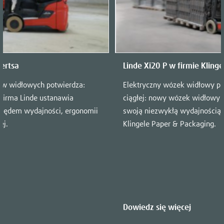
bertsa
Linde Xi20 P w firmie Kling
ów widłowych potwierdza:
Elektryczny wózek widłowy pr
firma Linde ustanawia
ciągłej: nowy wózek widłowy 
ględem wydajności, ergonomii
swoją niezwykłą wydajnością 
ej.
Klingele Paper & Packaging.
Dowiedz się więcej