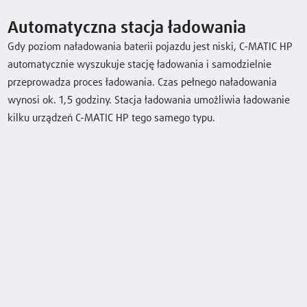
Właściwości
Automatyczna stacja ładowania
Gdy poziom naładowania baterii pojazdu jest niski, C-MATIC HP
bezpieczeństwo
automatycznie wyszukuje stację ładowania i samodzielnie
przeprowadza proces ładowania. Czas pełnego naładowania
Obsługa
wynosi ok. 1,5 godziny. Stacja ładowania umożliwia ładowanie
kilku urządzeń C-MATIC HP tego samego typu.
serwis,
Dane techniczne
Model
Udźwig /
Wymiary ładunku
Wysokość
Ładunek
b12 x l6
opuszczonych
wideł