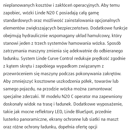
nieplanowanych kosztów i zakłóceń operacyjnych. Aby temu
zapobiec, wózki Linde N20 C posiadają całą gamę
standardowych oraz możliwość zainstalowania opcjonalnych
elementów zwiększających bezpieczeństwo. Dodatkowe funkcje
obejmują hydraulicznie wspomagany układ hamulcowy, który
stanowi jeden z trzech systemów hamowania wózka. Sposób
zatrzymania maszyny zmienia się adekwatnie do odbieranego
ładunku. System Linde Curve Control redukuje prędkość zgodnie
z kątem skrętu i zapobiega wypadkom związanym z
przewróceniem się maszyny podczas pokonywania zakrętów.
Aby zmniejszyć kosztowne uszkodzenia półek, towarów lub
samego pojazdu, na przodzie wózka można zamontować
specjalne zderzaki. W modelu N20 C operator ma zapewniony
doskonały widok na trasę i ładunek. Dodatkowe wyposażenie,
takie jak mocne reflektory LED, Linde BlueSpot, przednie
lusterko panoramiczne, ekrany ochronne lub siatki na maszt
oraz różne ochrony ładunku, dopełnia ofertę opcji