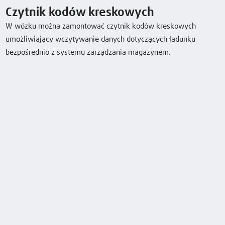
Czytnik kodów kreskowych
Pobierz kartę produktu
W wózku można zamontować czytnik kodów kreskowych
umożliwiający wczytywanie danych dotyczących ładunku
Pobierz broszurę
bezpośrednio z systemu zarządzania magazynem.
Wyposażenie specjalne
Czytnik kodów kreskowych
BlueSpot™
Pozycjonowanie ładunku
Kurtyna laserowa 2D