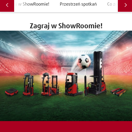
Zagraj w ShowRoomie!
Przestrzeń spotkań
Co zobaczys
Zagraj w ShowRoomie!