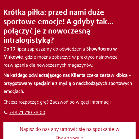
Krótka piłka: przed nami duże
sportowe emocje! A gdyby tak…
połączyć je z nowoczesną
intralogistyką?
Do 19 lipca
zapraszamy do odwiedzenia
ShowRoomu w
Mirkowie
, gdzie można zobaczyć w praktyce najnowsze
rozwiązania dla nowoczesnych magazynów.
Na
każdego odwiedzającego nas Klienta czeka zestaw kibica -
przygotowany specjalnie z myślą o nadchodzących sportowych
emocjach.
Chcesz rozpocząć grę? Zadzwoń po więcej informacji
📞
+48 71 710 38 00
Napisz do nas aby umówić się na spotkanie w
Showroomie